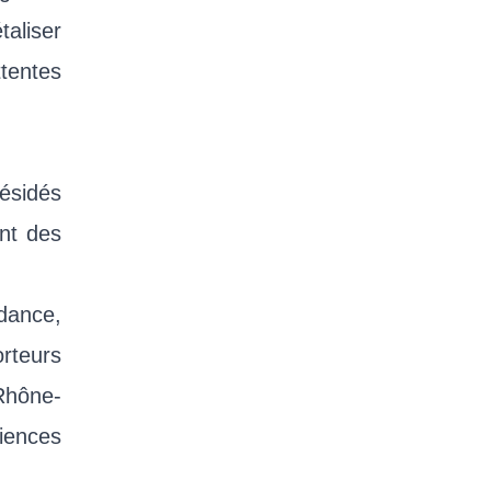
taliser
ttentes
ésidés
ont des
ndance,
orteurs
Rhône-
iences